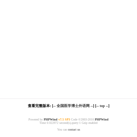
查看完整版本: [--
全国医学博士外语网
--] [--
top
--]
Powered by
PHPWind
v7.5 SP3
Code ©2003-2010
PHPWind
Time 0.022972 second(s),query:1 Gzip enabled
You can
contact us