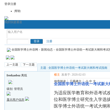
登录
注册
|帮助
我的快捷通道
考博论坛
全国医学博士英语
全国医
全国医学博士外语
注册
全国医学博士外语网
»
新闻动态
»
全国医学博士外语统一考试新大纲和考试
上一主题
下一主题
主题 : 全国医学博士外语统一考试新大纲和考试指南
楼主
发表于: 2020-02-03
freekaoboz
离线
倒序阅读
┊
只看楼主
┊
小
中
大
全国医学博士外语统一考试新大
级别: 管理员
为适应医学教育和外语考试
位和医学博士研究生入学选
显示用户信息
医学博士外语统一考试大纲