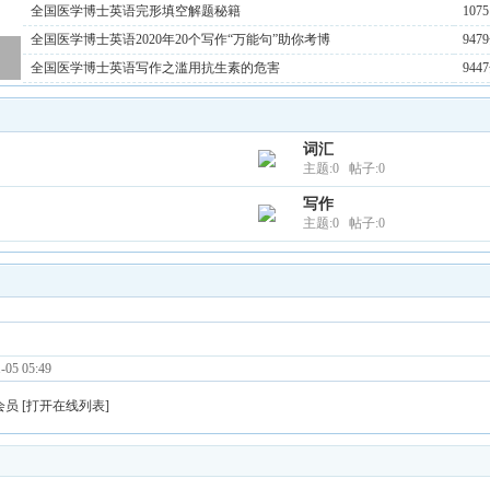
全国医学博士英语完形填空解题秘籍
1075
全国医学博士英语2020年20个写作“万能句”助你考博
9479
全国医学博士英语写作之滥用抗生素的危害
9447
词汇
主题:0 帖子:0
写作
主题:0 帖子:0
5 05:49
会员
[
打开在线列表
]