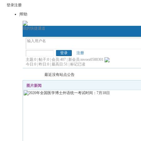
登录
注册
|帮助
我的快捷通道
考博论坛
全国医学博士英语
全国医学博士外语
注册
主题:0 | 帖子:0 | 会员:407 | 新会员:
mvoez0588301
今日:0 | 昨日:0 | 最高日:51 |
标记已读
最近没有站点公告
图片新闻