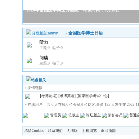
2020年全国医学博士外语统一考试时间：7月18日
全国医学博士日语
分栏版主:
admin
»
听力
主题:0 帖子:0
阅读
主题:0 帖子:0
站点相关
» 友情链接
[
考博论坛
] [
考博英语
] [
国家医学考试中心
]
» 在线用户
- 共 0 人在线,0 位会员,0 位访客,最多 185 人发生在 2022-11-0
管理员
总版主
论坛版主
荣誉会员
普通
清除Cookies
联系我们
无图版
手机浏览
返回顶部